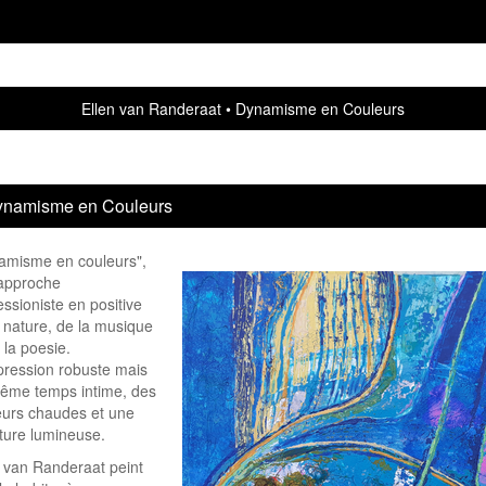
Ellen van Randeraat
Dynamisme en Couleurs
namisme en Couleurs
amisme en couleurs",
approche
ssioniste en positive
a nature, de la musique
 la poesie.
pression robuste mais
ême temps intime, des
eurs chaudes et une
cture lumineuse.
n van Randeraat peint