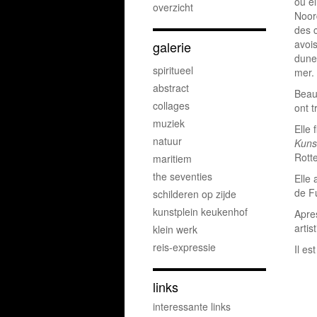
ou el
overzicht
Noor
des 
avoi
galerie
dune
spiritueel
mer.
abstract
Beau
collages
ont t
muziek
Elle 
natuur
Kuns
Rott
maritiem
the seventies
Elle
de F
schilderen op zijde
kunstplein keukenhof
Apre
artis
klein werk
reis-expressie
Il es
links
interessante links