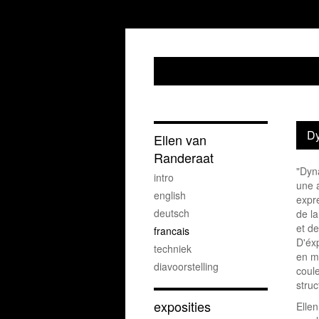
Dy
Ellen van
Randeraat
"Dyn
intro
une 
english
expre
deutsch
de l
et de
francais
D'éx
techniek
en m
diavoorstelling
coul
stru
exposities
Elle