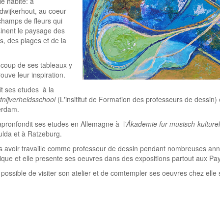
le habite: à
dwijkerhout, au coeur
champs de fleurs qui
sinent le paysage des
s, des plages et de la
coup de ses tableaux y
rouve leur inspiration.
fit ses etudes à la
tnijverheidsschool
(L'insititut de Formation des professeurs de dessin
erdam.
 apronfondit ses etudes en Allemagne à l
'Ákademie fur musisch-kulture
ulda et à Ratzeburg.
s avoir travaille comme professeur de dessin pendant nombreuses ann
tique et elle presente ses oeuvres dans des expositions partout aux Pa
t possible de visiter son atelier et de comtempler ses oeuvres chez elle