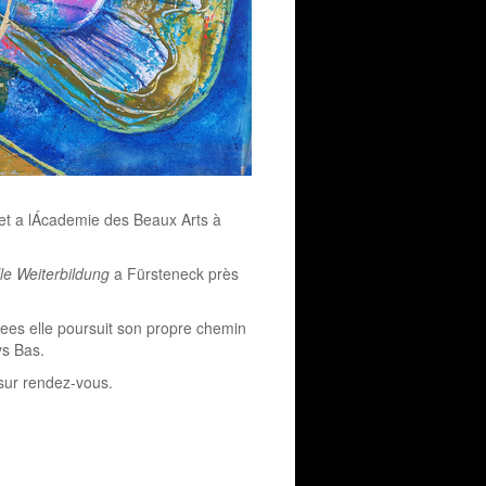
) et a lÁcademie des Beaux Arts à
lle Weiterbildung
a Fürsteneck près
ees elle poursuit son propre chemin
ys Bas.
 sur rendez-vous.