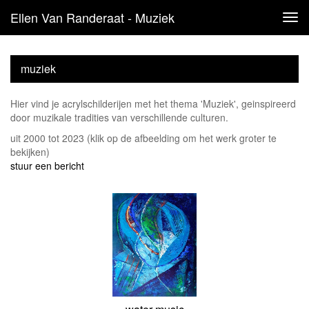
Ellen Van Randeraat - Muziek
Tog
navi
muziek
Hier vind je acrylschilderijen met het thema 'Muziek', geinspireerd
door muzikale tradities van verschillende culturen.
uit 2000 tot 2023
(klik op de afbeelding om het werk groter te
bekijken)
stuur een bericht