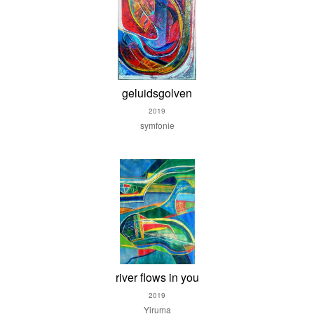
geluidsgolven
2019
symfonie
river flows in you
2019
Yiruma