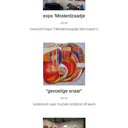
expo 'Mosterdzaadje
2016
overzicht expo 't Mosterdzaadje febr/maart j.l
"gevoelige snaar"
2016
luisterend naar muziek ontstond dit werk