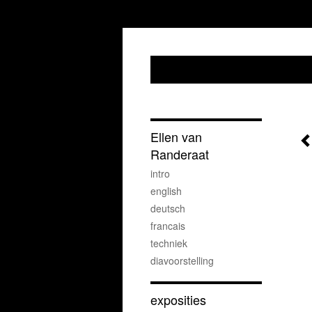
Ellen van
Randeraat
intro
english
deutsch
francais
techniek
diavoorstelling
exposities