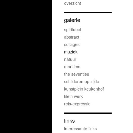
overzicht
galerie
spiritueel
abstract
collages
muziek
natuur
maritiem
the seventies
schilderen op zijde
kunstplein keukenhof
klein werk
reis-expressie
links
interessante links