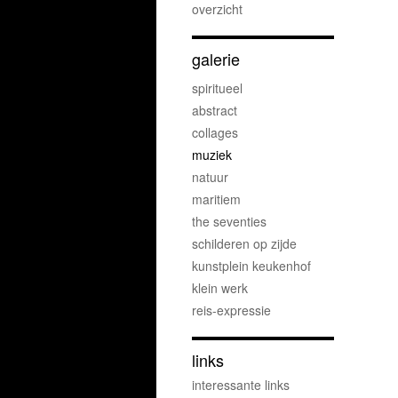
overzicht
galerie
spiritueel
abstract
collages
muziek
natuur
maritiem
the seventies
schilderen op zijde
kunstplein keukenhof
klein werk
reis-expressie
links
interessante links