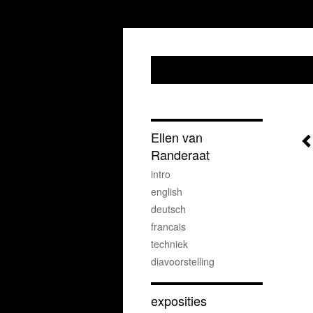
Ellen van
Randeraat
intro
english
deutsch
francais
techniek
diavoorstelling
exposities