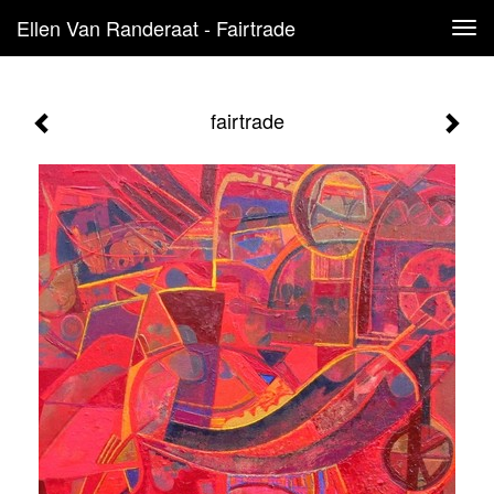
Ellen Van Randeraat - Fairtrade
Tog
navi
fairtrade