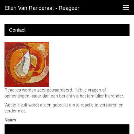
Ellen Van Randeraat - Reageer
Tog
navi
Contact
Reacties worden zeer gewaardeerd. Heb je vragen of
opmerkingen, stuur dan een bericht via het formulier hieronder.
Wat je invult wordt alleen gebruikt om je reactie te versturen en
verder niet.
Naam