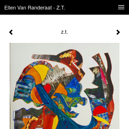
Ellen Van Randeraat - Z.t.
Tog
navi
z.t.