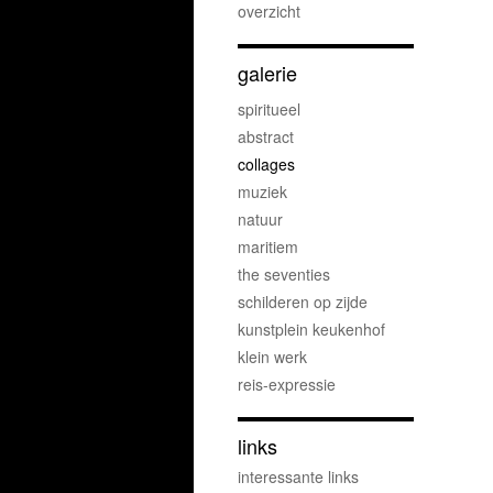
overzicht
galerie
spiritueel
abstract
collages
muziek
natuur
maritiem
the seventies
schilderen op zijde
kunstplein keukenhof
klein werk
reis-expressie
links
interessante links