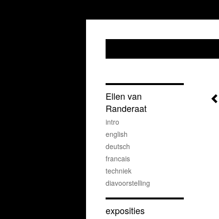
Ellen van
Randeraat
intro
english
deutsch
francais
techniek
diavoorstelling
exposities